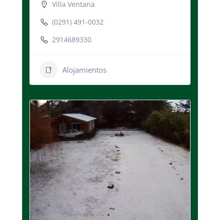
Villa Ventana
(0291) 491-0032
2914689330
Alojamientos