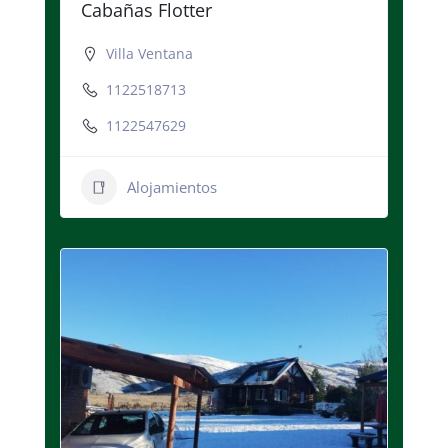
Cabañas Flotter
Villa Ventana
1122518713
1122547629
Alojamientos