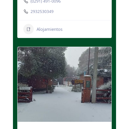
(0291) 491-0096
2932530349
Alojamientos