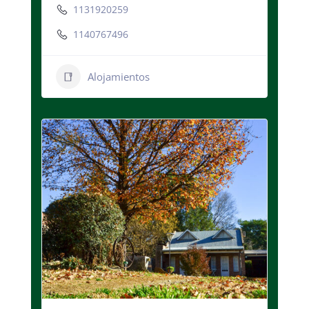
1131920259
1140767496
Alojamientos