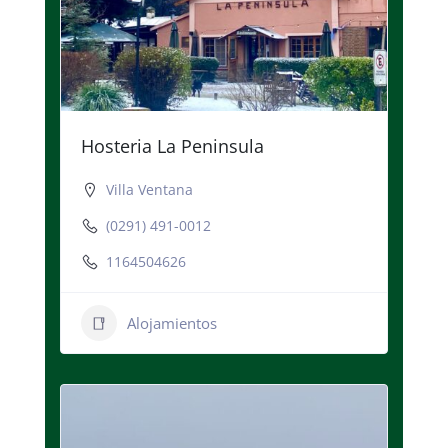
Hosteria La Peninsula
Villa Ventana
(0291) 491-0012
1164504626
Alojamientos