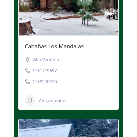
Cabañas Los Mandalas
Villa Ventana
1161719697
1158270270
Alojamientos