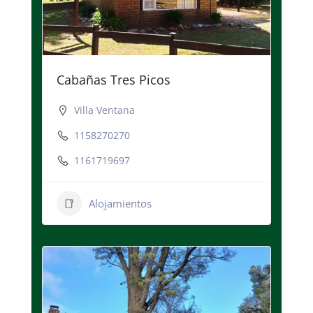
Cabañas Tres Picos
Villa Ventana
1158270270
1161719697
Alojamientos