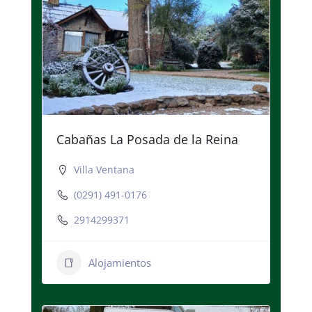
Cabañas La Posada de la Reina
Villa Ventana
(0291) 491-0176
2914299371
Alojamientos