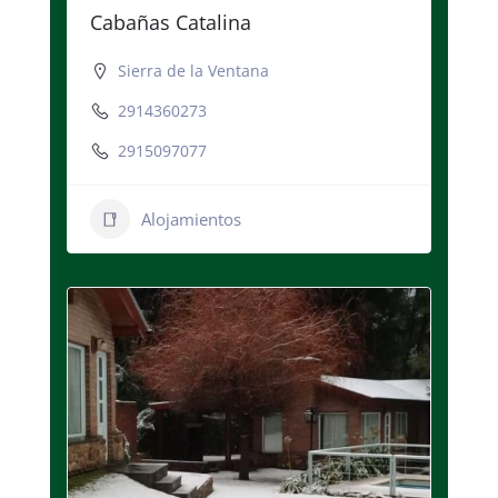
Cabañas Catalina
Sierra de la Ventana
2914360273
2915097077
Alojamientos