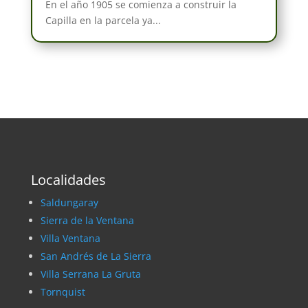
En el año 1905 se comienza a construir la
Capilla en la parcela ya...
Localidades
Saldungaray
Sierra de la Ventana
Villa Ventana
San Andrés de La Sierra
Villa Serrana La Gruta
Tornquist