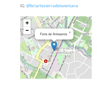
IG:
@feriartesierradelaventana
+
−
×
Feria de Artesanos